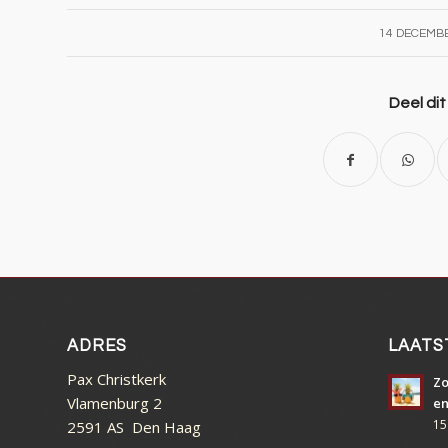
14 DECEMB
Deel dit
ADRES
LAATS
Pax Christkerk
Zo
Vlamenburg 2
en
15
2591 AS Den Haag