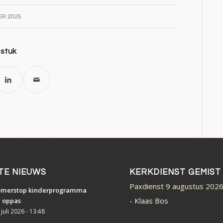
ER 2025
 stuk
TE NIEUWS
KERKDIENST GEMIST
Paxdienst 9 augustus 202
merstop kinderprogramma
-
Klaas Bos
 oppas
 juli 2026 - 13:48