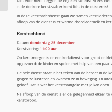
Niet voor niets zeggen de engelen steeds: “Vrees nie
in de donkere kerstzaal: er komt licht in de duisternis!
In deze kerstnachtdienst gaan we samen kerstliederen z
afloop van de dienst is er warme chocolademelk en ker
Kerstochtend
Datum:
donderdag 25 december
Kerstviering:
11:00 uur
Op kerstmorgen is er een kerkdienst voor groot en klei
opgevoerd: de kinderen spelen met hulp van een paar v
De hele dienst staat in het teken van de herder in de 
gingen ze luisteren en kwamen ze in beweging. En uite
geloof. Dat is wat het kerstevangelie met je kan doen.
Na afloop van de dienst is er de gelegenheid elkaar t
kerstbrood.