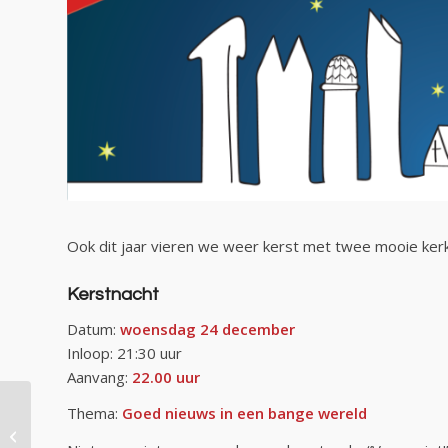
Ook dit jaar vieren we weer kerst met twee mooie ker
Kerstnacht
Datum:
woensdag 24 december
Inloop: 21:30 uur
Aanvang:
22.00 uur
Thema:
Goed nieuws in een bange wereld
Verdiepingsmateriaal
jaarthema ‘Thuis’