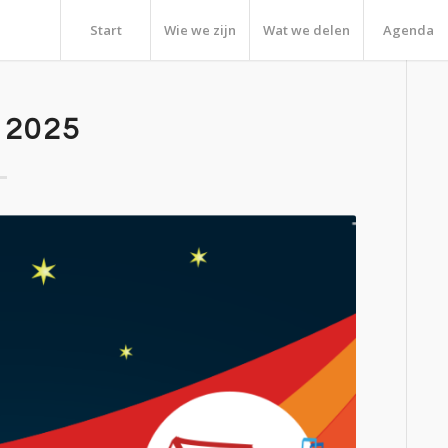
Start
Wie we zijn
Wat we delen
Agenda
 2025