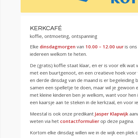
KERKCAFÉ
koffie, ontmoeting, ontspanning
Elke
dinsdagmorgen
van
10.00 – 12.00 uur
is ons
iedereen welkom te heten.
De (gratis) koffie staat klaar, en er is voor elk wa
met een buurtgenoot, en een creatieve hoek voor 
en derde dinsdag van de maand is er begeleiding bi
samen een spelletje te doen, maar wil je gewoon ev
met kleine kinderen ben je welkom, want voor hen i
een kaarsje aan te steken in de kerkzaal, en voor ie
Meestal is ook onze predikant
Jasper Klapwijk
aanw
weten via het
contactformulier
op deze pagina.
Kortom elke dinsdag willen we in de wijk een plek 