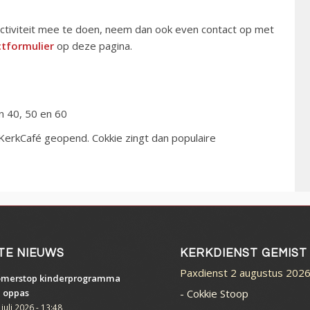
e activiteit mee te doen, neem dan ook even contact op met
tformulier
op deze pagina.
n 40, 50 en 60
KerkCafé geopend. Cokkie zingt dan populaire
TE NIEUWS
KERKDIENST GEMIST
Paxdienst 2 augustus 202
merstop kinderprogramma
-
Cokkie Stoop
 oppas
 juli 2026 - 13:48