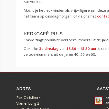
kan voelen.
Mocht je het leuk vinden als vrijwilligere aan dez
het team op dinsdagmorgen, of via ons het
contac
KERKCAFÉ-PLUS
Cokkie zingt populaire verzoeknummers uit de jare
Ook elke
3e
dinsdag
van
13.30 – 15.30 uur
is ons 
verzoeknummers uit de jaren 40, 50 en 60.
ADRES
LAATS
Pax Christkerk
Zo
Vlamenburg 2
en
15
2591 AS Den Haag